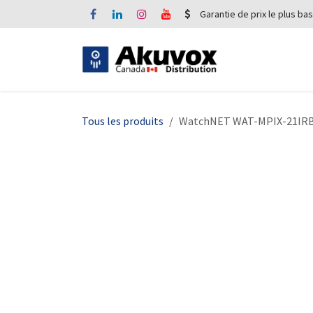
Se rendre au contenu
Garantie de prix le plus bas
Tous les produits
WatchNET WAT-MPIX-21IR