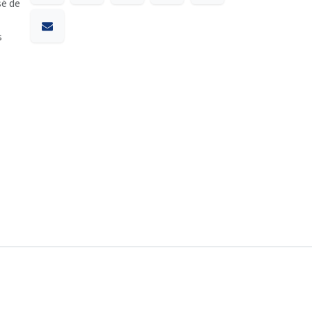
sé de
s