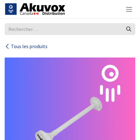
Se rendre au contenu
Tous les produits