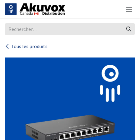
Se rendre au contenu
Tous les produits