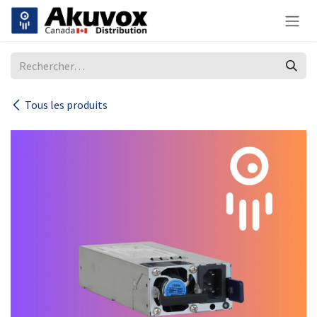
Se rendre au contenu
Tous les produits