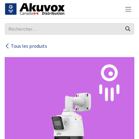
Se rendre au contenu
Tous les produits