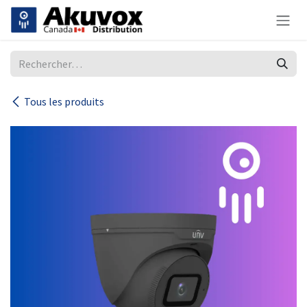
Se rendre au contenu
Tous les produits