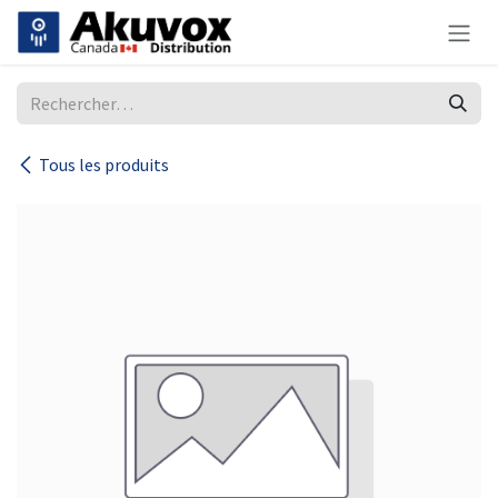
Se rendre au contenu
Tous les produits