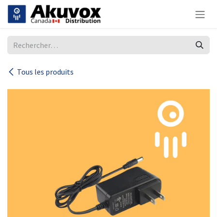
Se rendre au contenu
Tous les produits