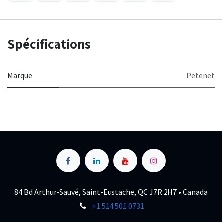
Spécifications
Marque
Petenet
84 Bd Arthur-Sauvé, Saint-Eustache, QC J7R 2H7 • Canada
+1 514 501 0731