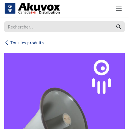
Se rendre au contenu
Tous les produits