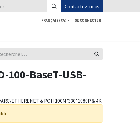
Contactez-nous
FRANÇAIS (CA)
SE CONNECTER
Boutique
Aide
Postes
Contactez-nous
D-100-BaseT-USB-
/ARC/ETHERENET & POH 100M/330' 1080P & 4K
ible.