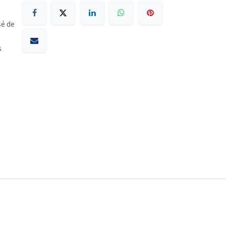
sé de
s