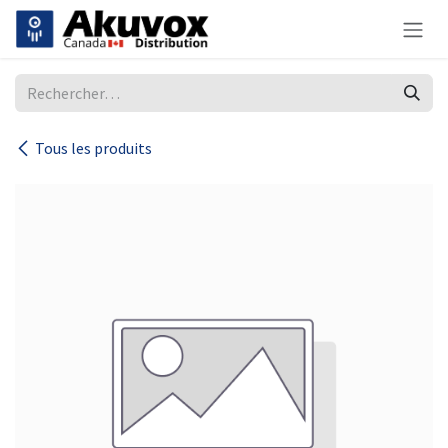
Se rendre au contenu
Tous les produits