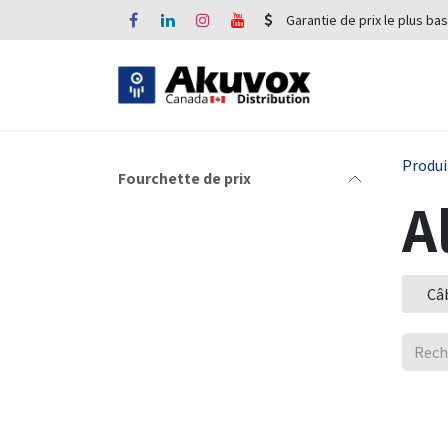
Se rendre au contenu
Garantie de prix le plus bas
Produi
Fourchette de prix
A
Câ