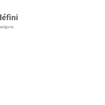
éfini
atégorie.