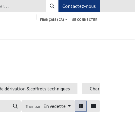
Contactez-nous
FRANÇAIS (CA)
SE CONNECTER
Boutique
Aide
Postes
Contactez-nous
de dérivation & coffrets techniques
Charnières, visserie &
En vedette
Trier par :