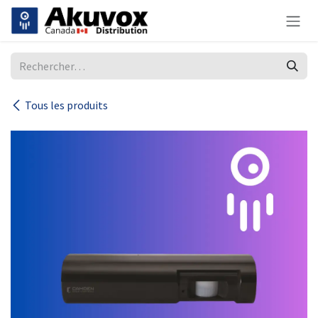
Se rendre au contenu
Tous les produits