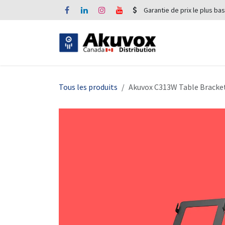
Se rendre au contenu
Garantie de prix le plus bas
Tous les produits
Akuvox C313W Table Bracke