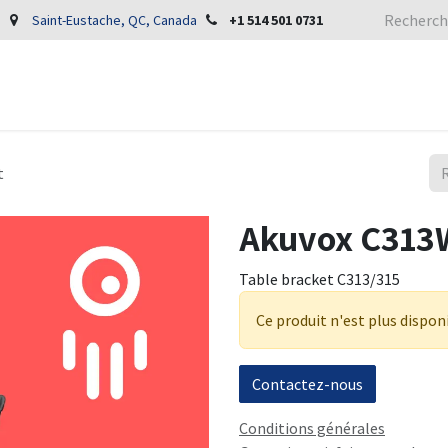
Saint-Eustache, QC, Canada
+1 514 501 0731
t
Akuvox C313W
Table bracket C313/315
Ce produit n'est plus dispon
Contactez-nous
Conditions générales