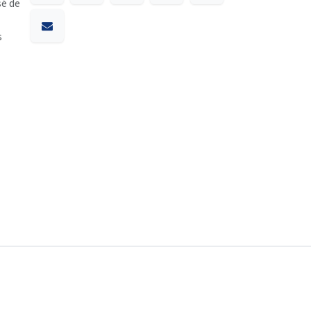
sé de
s