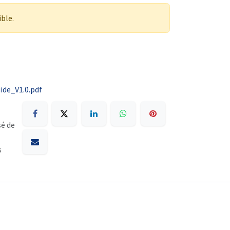
ible.
de_V1.0.pdf
sé de
s