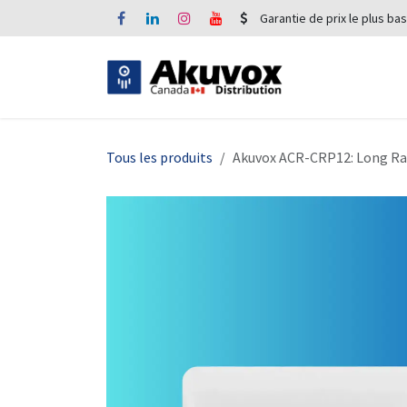
Se rendre au contenu
Garantie de prix le plus bas
Tous les produits
Akuvox ACR-CRP12: Long R