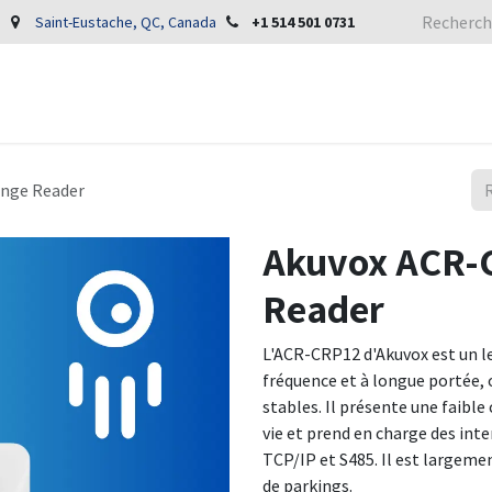
Saint-Eustache, QC, Canada
+1 514 501 0731
ange Reader
Akuvox ACR-
Reader
L'ACR-CRP12 d'Akuvox est un le
fréquence et à longue portée, 
stables. Il présente une faibl
vie et prend en charge des int
TCP/IP et S485. Il est largemen
de parkings.